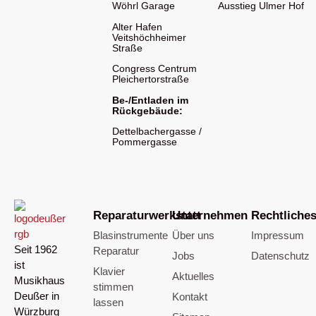
Wöhrl Garage
Ausstieg Ulmer Hof
Alter Hafen
Veitshöchheimer
Straße
Congress Centrum
Pleichertorstraße
Be-/Entladen im
Rückgebäude:
Dettelbachergasse /
Pommergasse
Reparaturwerkstatt
Unternehmen
Rechtliche
Blasinstrumente
Über uns
Impressum
Seit 1962
Reparatur
Jobs
Datenschutz
ist
Klavier
Aktuelles
Musikhaus
stimmen
Deußer in
Kontakt
lassen
Würzburg