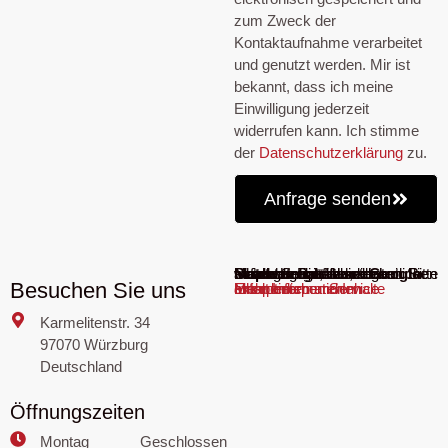
zum Zweck der
Kontaktaufnahme verarbeitet
und genutzt werden. Mir ist
bekannt, dass ich meine
Einwilligung jederzeit
widerrufen kann. Ich stimme
der
Datenschutzerklärung
zu.
Anfrage senden
Sie sehen gerade einen Platzhalterinhalt von
Google Maps
. Um auf den eigentlichen Inhalt zuzugreifen, klicken Sie auf die Schaltfläche unten. Bitte beachten Sie, dass dabei Daten an Drittanbieter weitergegeben werden.
Besuchen Sie uns
Mehr Informationen
Inhalt entsperren
Erforderlichen Service akzeptieren und Inhalte entsperren
Karmelitenstr. 34
97070 Würzburg
Deutschland
Öffnungszeiten
Montag
Geschlossen