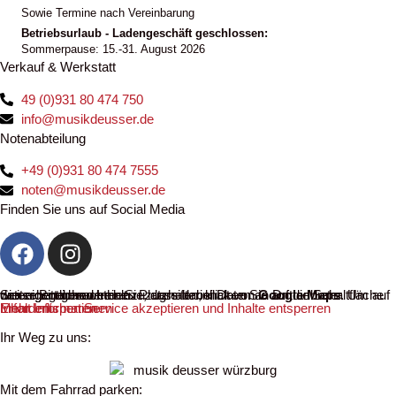
Sowie Termine nach Vereinbarung
Betriebsurlaub - Ladengeschäft geschlossen:
Sommerpause: 15.-31. August 2026
Verkauf & Werkstatt
49 (0)931 80 474 750
info@musikdeusser.de
Notenabteilung
+49 (0)931 80 474 7555
noten@musikdeusser.de
Finden Sie uns auf Social Media
Sie sehen gerade einen Platzhalterinhalt von
. Um auf den eigentlichen Inhalt zuzugreifen, klicken Sie auf die Schaltfläche unten. Bitte beachten Sie, dass dabei Daten an Drittanbieter weitergegeben werden.
Google Maps
Mehr Informationen
Inhalt entsperren
Erforderlichen Service akzeptieren und Inhalte entsperren
Ihr Weg zu uns:
Mit dem Fahrrad parken: