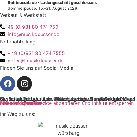
Betriebsurlaub - Ladengeschäft geschlossen:
Sommerpause: 15.-31. August 2026
Verkauf & Werkstatt
49 (0)931 80 474 750
info@musikdeusser.de
Notenabteilung
+49 (0)931 80 474 7555
noten@musikdeusser.de
Finden Sie uns auf Social Media
Sie sehen gerade einen Platzhalterinhalt von
. Um auf den eigentlichen Inhalt zuzugreifen, klicken Sie auf die Schaltfläche unten. Bitte beachten Sie, dass dabei Daten an Drittanbieter weitergegeben werden.
Google Maps
Mehr Informationen
Inhalt entsperren
Erforderlichen Service akzeptieren und Inhalte entsperren
Ihr Weg zu uns: